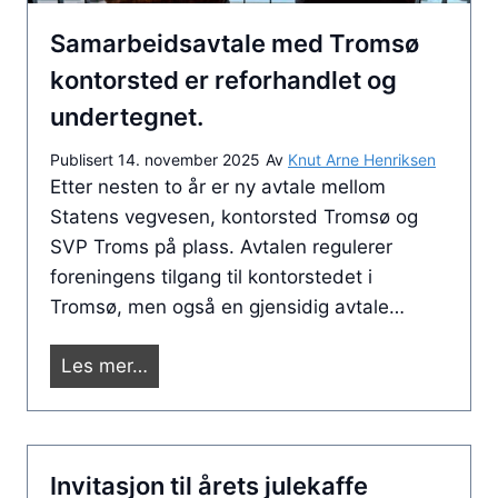
m
Samarbeidsavtale med Tromsø
ø
t
kontorsted er reforhandlet og
e
undertegnet.
2
0
Publisert
14. november 2025
Av
Knut Arne Henriksen
Etter nesten to år er ny avtale mellom
2
Statens vegvesen, kontorsted Tromsø og
5
SVP Troms på plass. Avtalen regulerer
i
foreningens tilgang til kontorstedet i
T
Tromsø, men også en gjensidig avtale…
r
o
S
Les mer…
m
a
s
m
ø
a
Invitasjon til årets julekaffe
r