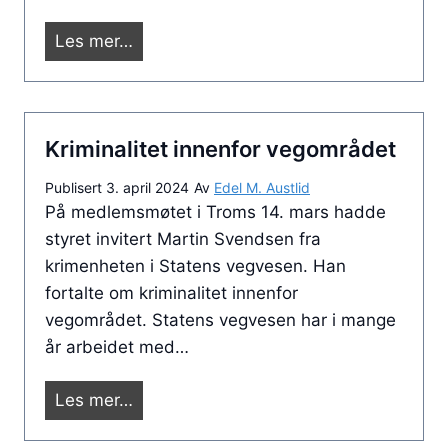
d
M
Les mer…
e
e
s
d
e
l
m
Kriminalitet innenfor vegområdet
e
b
m
e
Publisert
3. april 2024
Av
Edel M. Austlid
s
r
På medlemsmøtet i Troms 14. mars hadde
m
.
styret invitert Martin Svendsen fra
ø
krimenheten i Statens vegvesen. Han
t
fortalte om kriminalitet innenfor
e
vegområdet. Statens vegvesen har i mange
f
år arbeidet med…
o
r
K
Les mer…
r
v