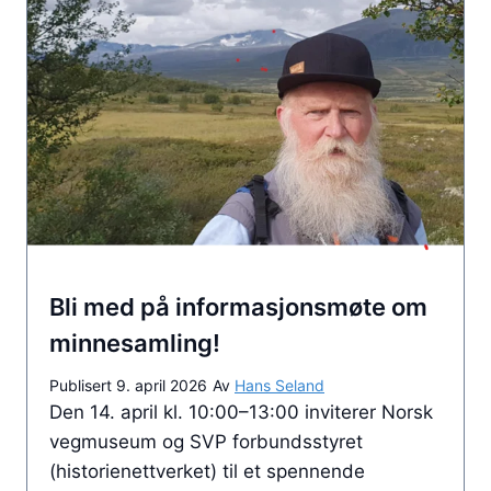
g
e
t
f
r
a
S
t
a
t
Bli med på informasjonsmøte om
e
n
minnesamling!
s
Publisert
9. april 2026
Av
Hans Seland
v
Den 14. april kl. 10:00–13:00 inviterer Norsk
e
vegmuseum og SVP forbundsstyret
g
(historienettverket) til et spennende
v