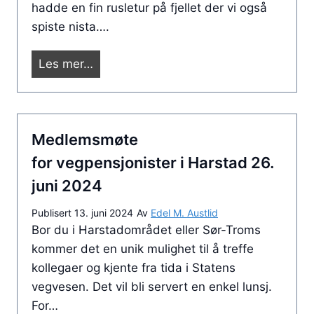
t
e
hadde en fin rusletur på fjellet der vi også
s
a
k
spiste nista….
t
i
t
e
T
G
Les mer…
i
n
r
å
t
e
o
t
e
.
m
u
r
n
s
Medlemsmøte
r
m
o
ø
e
i
for vegpensjonister i Harstad 26.
r
n
juni 2024
i
a
Publisert
13. juni 2024
Av
Edel M. Austlid
T
l
Bor du i Harstadområdet eller Sør-Troms
r
d
kommer det en unik mulighet til å treffe
o
e
kollegaer og kjente fra tida i Statens
m
n
vegvesen. Det vil bli servert en enkel lunsj.
s
4
For…
ø
.