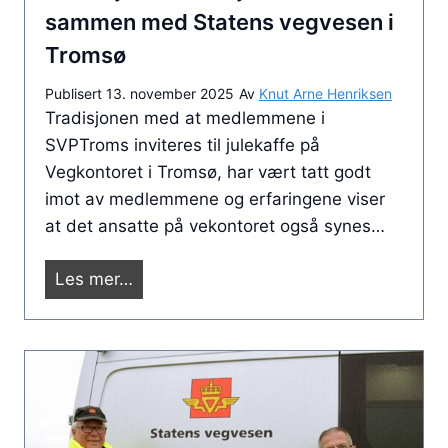
b
sammen med Statens vegvesen i
e
Tromsø
i
Publisert
13. november 2025
Av
Knut Arne Henriksen
d
Tradisjonen med at medlemmene i
s
SVPTroms inviteres til julekaffe på
a
Vegkontoret i Tromsø, har vært tatt godt
v
imot av medlemmene og erfaringene viser
t
at det ansatte på vekontoret også synes…
a
l
I
Les mer…
e
n
m
v
e
i
d
t
T
a
r
s
o