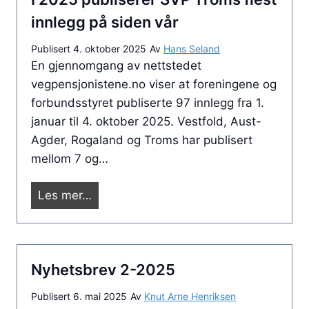
e
r
o
innlegg på siden vår
n
t
s
s
Publisert
4. oktober 2025
Av
Hans Seland
e
j
En gjennomgang av nettstedet
v
g
e
vegpensjonistene.no viser at foreningene og
e
n
k
forbundsstyret publiserte 97 innlegg fra 1.
g
e
t
januar til 4. oktober 2025. Vestfold, Aust-
v
t
Agder, Rogaland og Troms har publisert
e
.
mellom 7 og…
s
e
I
Les mer…
n
2
i
0
T
2
r
Nyhetsbrev 2-2025
5
o
p
m
Publisert
6. mai 2025
Av
Knut Arne Henriksen
u
s