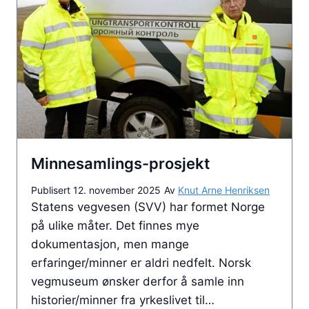
j
m
o
s
n
ø
t
k
i
o
l
n
å
t
r
o
Minnesamlings-prosjekt
e
r
t
s
Publisert
12. november 2025
Av
Knut Arne Henriksen
s
t
Statens vegvesen (SVV) har formet Norge
j
e
på ulike måter. Det finnes mye
u
d
dokumentasjon, men mange
l
e
erfaringer/minner er aldri nedfelt. Norsk
e
r
vegmuseum ønsker derfor å samle inn
k
r
historier/minner fra yrkeslivet til…