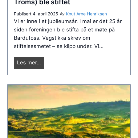
Troms) ble stiftet
e
j
n
Publisert
4. april 2025
Av
Knut Arne Henriksen
o
Vi er inne i et jubileumsår. I mai er det 25 år
v
n
siden foreningen ble stifta på et møte på
å
i
Bardufoss. Vegstikka skrev om
r
s
stiftelsesmøtet – se klipp under. Vi…
t
e
1
Les mer…
n
2
e
.
i
m
H
a
a
i
r
e
s
r
t
d
a
e