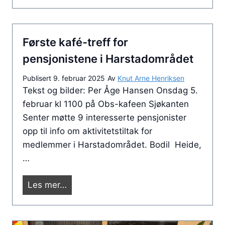
e
l
d
a
l
g
Første kafé-treff for
e
t
m
pensjonistene i Harstadområdet
m
s
e
Publisert
9. februar 2025
Av
Knut Arne Henriksen
m
d
Tekst og bilder: Per Åge Hansen Onsdag 5.
ø
l
februar kl 1100 på Obs-kafeen Sjøkanten
t
e
Senter møtte 9 interesserte pensjonister
e
m
opp til info om aktivitetstiltak for
d
s
medlemmer i Harstadområdet. Bodil Heide,
e
m
…
n
ø
6
t
F
Les mer…
.
e
ø
m
.
r
a