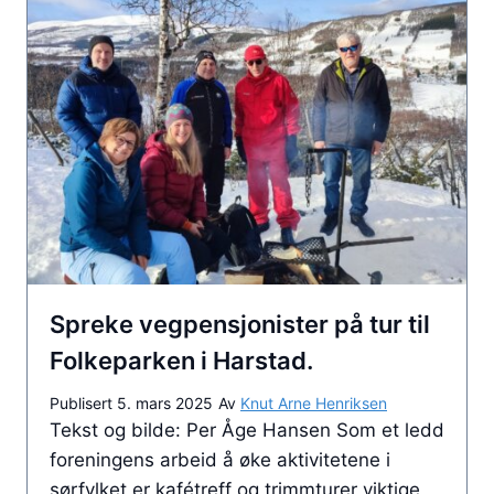
b
s
v
l
i
f
i
t
l
o
s
t
e
r
k
i
u
e
i
l
m
n
f
T
s
i
t
r
t
n
e
o
u
g
n
n
r
(
a
d
e
S
Spreke vegpensjonister på tur til
v
a
n
V
n
r
Folkeparken i Harstad.
t
P
o
d
i
Publisert
5. mars 2025
Av
Knut Arne Henriksen
T
g
n
l
Tekst og bilde: Per Åge Hansen Som et ledd
r
b
e
P
foreningens arbeid å øke aktivitetene i
o
l
s
i
sørfylket er kafétreff og trimmturer viktige