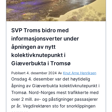
r
t
e
a
f
d
f
o
SVP Troms bidro med
p
m
å
informasjonsverter under
r
V
åpningen av nytt
å
e
d
kolektivknutepunkt i
g
e
Giæverbukta i Tromsø
k
t
o
Publisert
4. desember 2024
Av
Knut Arne Henriksen
n
Onsdag 4. desember var det høytidelig
t
åpning av Giæverbukta kolektivknutepunkt i
o
Tromsø. Nord-Norges mest trafikkerte med
r
over 2 mill. av- og påstigninger passasjerer
e
pr år. Vegdirektøren sto for snorklippingen
t