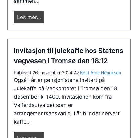
sammen…
i
T
S
Les mer…
r
V
o
P
m
T
s
Invitasjon til julekaffe hos Statens
r
ø
o
vegvesen i Tromsø den 18.12
m
Publisert
26. november 2024
Av
Knut Arne Henriksen
s
Også i år er pensjonistene invitert på
b
Julekaffe på Vegkontoret i Tromsø den 18.
i
desember kl 1400. Invitasjonen kom fra
d
Velferdsutvalget som er
r
arrangementsansvarlig. I år blir det servert
o
kaffe…
m
e
I