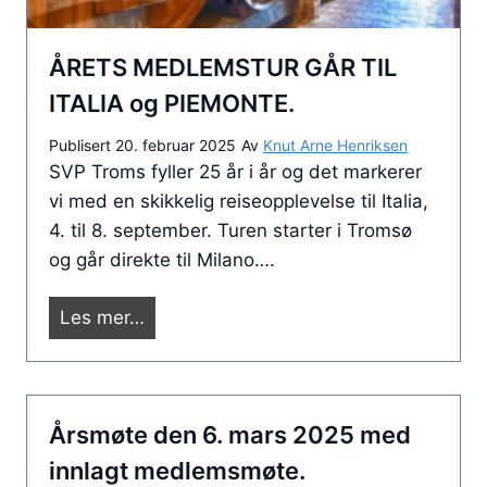
j
o
ÅRETS MEDLEMSTUR GÅR TIL
n
i
ITALIA og PIEMONTE.
s
Publisert
20. februar 2025
Av
Knut Arne Henriksen
t
SVP Troms fyller 25 år i år og det markerer
e
vi med en skikkelig reiseopplevelse til Italia,
r
4. til 8. september. Turen starter i Tromsø
p
og går direkte til Milano….
å
t
Å
Les mer…
u
R
r
E
t
T
i
Årsmøte den 6. mars 2025 med
S
l
M
innlagt medlemsmøte.
F