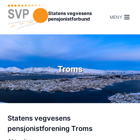
Hopp
til
Statens vegvesens
MENY
pensjonistforbund
innhold
Troms
Statens vegvesens
pensjonistforening Troms