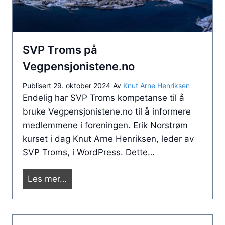
v
d
g
n
k
v
y
n
e
t
SVP Troms på
y
s
t
t
Vegpensjonistene.no
e
k
t
n
o
Publisert
29. oktober 2024
Av
Knut Arne Henriksen
e
i
Endelig har SVP Troms kompetanse til å
l
t
T
bruke Vegpensjonistene.no til å informere
e
t
r
medlemmene i foreningen. Erik Norstrøm
k
i
o
kurset i dag Knut Arne Henriksen, leder av
t
l
m
SVP Troms, i WordPress. Dette…
i
å
s
v
p
ø
S
Les mer…
k
n
d
V
n
i
e
P
u
n
n
T
t
g