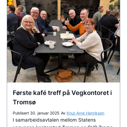
s
r
t
s
e
k
k
l
a
1
f
1
é
0
-
0
t
p
r
å
e
V
f
e
Første kafé treff på Vegkontoret i
f
g
f
Tromsø
k
o
o
Publisert
30. januar 2025
Av
Knut Arne Henriksen
r
n
I samarbeidsavtalen mellom Statens
p
t