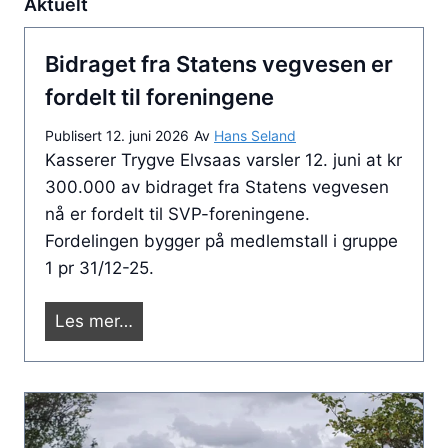
Aktuelt
Bidraget fra Statens vegvesen er
fordelt til foreningene
Publisert
12. juni 2026
Av
Hans Seland
Kasserer Trygve Elvsaas varsler 12. juni at kr
300.000 av bidraget fra Statens vegvesen
nå er fordelt til SVP-foreningene.
Fordelingen bygger på medlemstall i gruppe
1 pr 31/12-25.
B
Les mer…
i
d
r
a