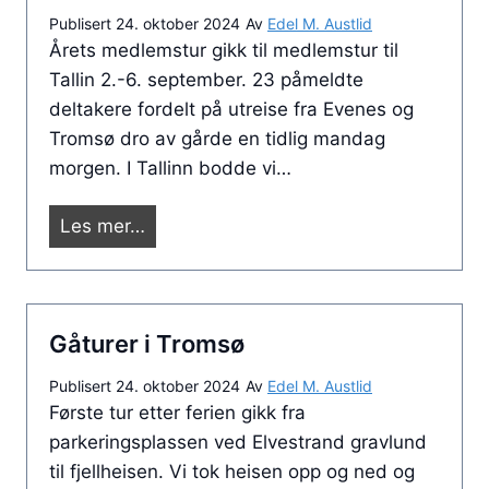
1
r
e
Publisert
24. oktober 2024
Av
Edel M. Austlid
a
8
o
p
Årets medlemstur gikk til medlemstur til
v
.
m
u
Tallin 2.-6. september. 23 påmeldte
G
1
s
n
deltakere fordelt på utreise fra Evenes og
i
2
p
k
Tromsø dro av gårde en tidlig mandag
æ
å
t
morgen. I Tallinn bodde vi…
v
V
i
e
e
Les mer…
G
r
g
i
b
p
æ
u
e
v
k
Gåturer i Tromsø
n
e
t
s
r
a
Publisert
24. oktober 2024
Av
Edel M. Austlid
j
b
k
Første tur etter ferien gikk fra
o
u
o
parkeringsplassen ved Elvestrand gravlund
n
k
l
til fjellheisen. Vi tok heisen opp og ned og
i