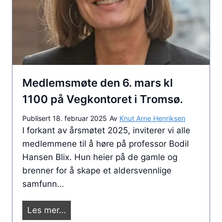
a
n
A
d
6
L
.
.
I
m
A
a
o
r
g
Medlemsmøte den 6. mars kl
s
P
2
1100 på Vegkontoret i Tromsø.
I
0
E
Publisert
18. februar 2025
Av
Knut Arne Henriksen
2
M
I forkant av årsmøtet 2025, inviterer vi alle
5
O
medlemmene til å høre på professor Bodil
m
N
Hansen Blix. Hun heier på de gamle og
e
T
brenner for å skape et aldersvennlige
d
E
samfunn…
i
.
n
M
Les mer…
n