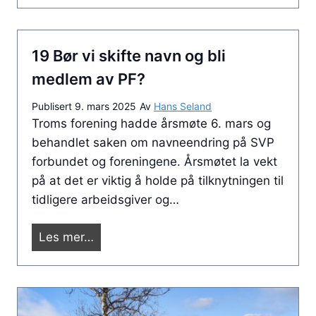
s
m
o
v
o
r
e
g
19 Bør vi skifte navn og bli
i
g
l
n
medlem av PF?
v
a
t
e
n
Publisert
9. mars 2025
Av
Hans Seland
e
s
Troms forening hadde årsmøte 6. mars og
g
r
e
behandlet saken om navneendring på SVP
s
e
n
forbundet og foreningene. Årsmøtet la vekt
f
s
p
på at det er viktig å holde på tilknytningen til
j
s
e
tidligere arbeidsgiver og…
æ
e
n
r
f
s
1
Les mer…
a
o
j
9
o
r
o
B
g
j
n
ø
h
u
i
r
e