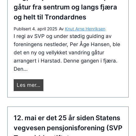
f
gåtur fra sentrum og langs fjæra
l
og helt til Trondardnes
e
s
Publisert
4. april 2025
Av
Knut Arne Henriksen
t
I regi av SVP og under stødig guiding av
i
foreningens nestleder, Per Åge Hansen, ble
n
det en ny og vellykket vandring gåtur
n
arrangert i Harstad. Denne gangen i fjæra.
l
Den…
e
g
V
Les mer…
g
e
p
g
å
p
s
12. mai er det 25 år siden Statens
e
i
n
vegvesen pensjonisforening (SVP
d
s