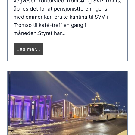
vegvesen kontorsted Tromsø og SVP Troms,
e
o
åpnes det for at pensjonistforeningens
n
r
medlemmer kan bruke kantina til SVV i
s
e
Tromsø til kafé-treff en gang i
j
t
måneden.Styret har…
o
i
n
T
F
Les mer…
i
r
ø
s
o
r
t
m
s
e
s
t
n
ø
e
e
.
k
i
a
H
f
a
é
r
t
s