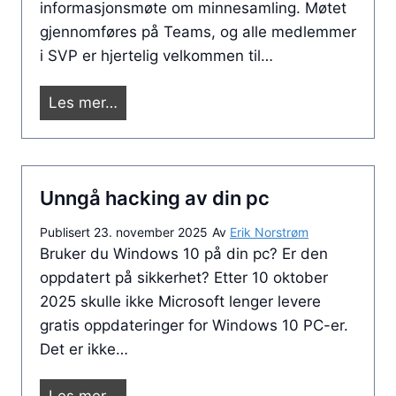
informasjonsmøte om minnesamling. Møtet
e
gjennomføres på Teams, og alle medlemmer
s
i SVP er hjertelig velkommen til…
e
n
B
Les mer…
e
l
r
i
f
m
o
Unngå hacking av din pc
e
r
d
d
Publisert
23. november 2025
Av
Erik Norstrøm
p
Bruker du Windows 10 på din pc? Er den
e
å
oppdatert på sikkerhet? Etter 10 oktober
l
i
2025 skulle ikke Microsoft lenger levere
t
n
gratis oppdateringer for Windows 10 PC-er.
t
f
Det er ikke…
i
o
l
r
U
Les mer…