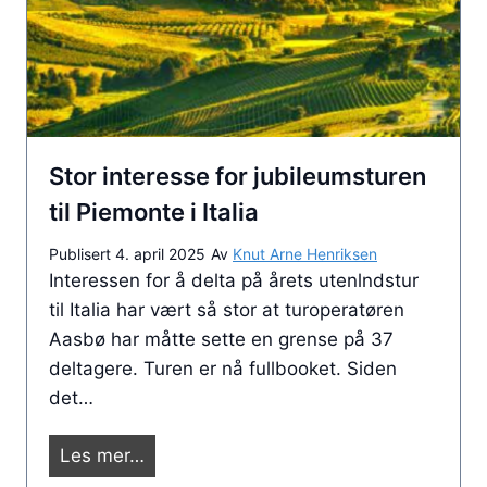
d
t
p
2
å
5
g
å
å
r
t
Stor interesse for jubileumsturen
s
u
i
til Piemonte i Italia
r
d
f
Publisert
4. april 2025
Av
Knut Arne Henriksen
e
r
Interessen for å delta på årets utenlndstur
n
a
til Italia har vært så stor at turoperatøren
S
s
Aasbø har måtte sette en grense på 37
t
e
deltagere. Turen er nå fullbooket. Siden
a
n
det…
t
t
e
r
S
Les mer…
n
u
t