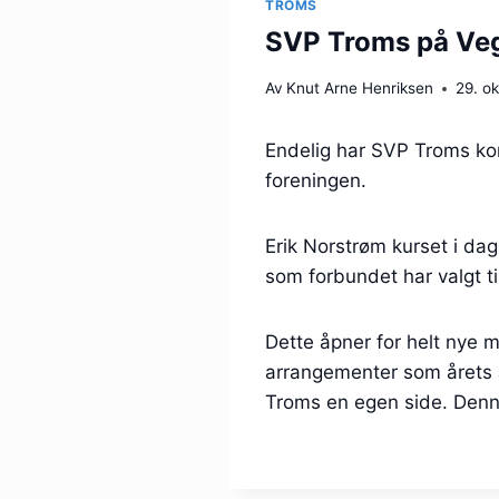
TROMS
SVP Troms på Veg
Av
Knut Arne Henriksen
29. o
Endelig har SVP Troms ko
foreningen.
Erik Norstrøm kurset i da
som forbundet har valgt t
Dette åpner for helt nye 
arrangementer som årets J
Troms en egen side. Denn