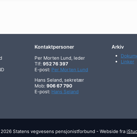
Kontaktpersoner
Arkiv
Dokume
d
Per Morten Lund, leder
Linker
Tlf:
952 76 397
ND
E-post:
Per Morten Lund
Hans Seland, sekretær
Mob:
906 67 790
E-post:
Hans Seland
2026 Statens vegvesens pensjonistforbund - Webside fra
iStu