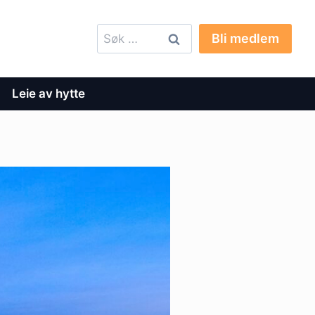
Søk
Bli medlem
etter:
Leie av hytte