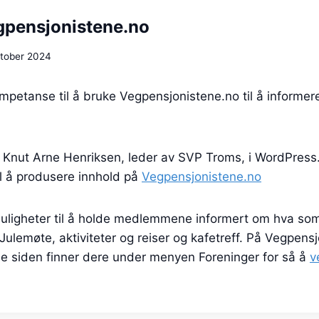
pensjonistene.no
ktober 2024
mpetanse til å bruke Vegpensjonistene.no til å inform
g Knut Arne Henriksen, leder av SVP Troms, i WordPress.
il å produsere innhold på
Vegpensjonistene.no
muligheter til å holde medlemmene informert om hva som 
ulemøte, aktiviteter og reiser og kafetreff. På Vegpens
e siden finner dere under menyen Foreninger for så å
v