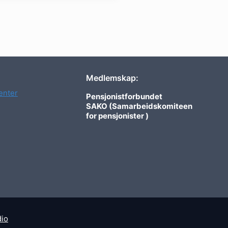
Medlemskap:
nter
Pensjonistforbundet
SAKO (Samarbeidskomiteen
for pensjonister )
dio