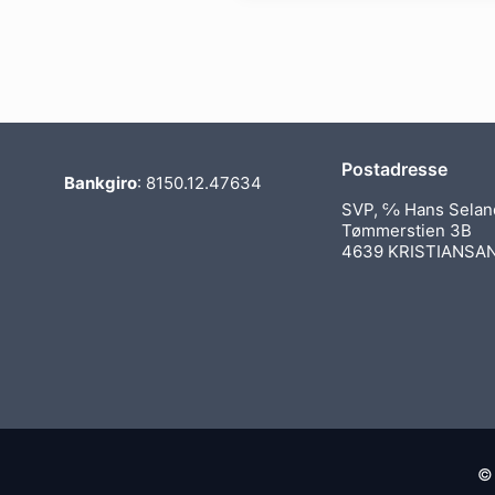
Postadresse
Bankgiro
: 8150.12.47634
SVP, ℅ Hans Selan
Tømmerstien 3B
4639 KRISTIANSA
© 