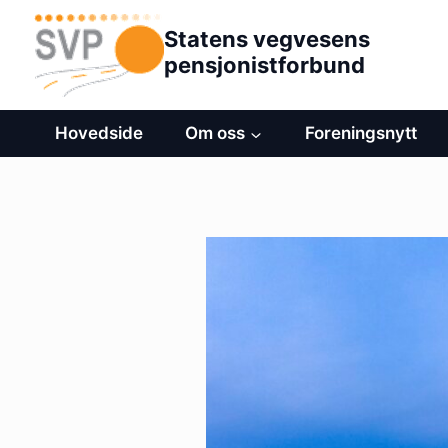
Hopp
Statens vegvesens
til
pensjonistforbund
innhold
Hovedside
Om oss
Foreningsnytt