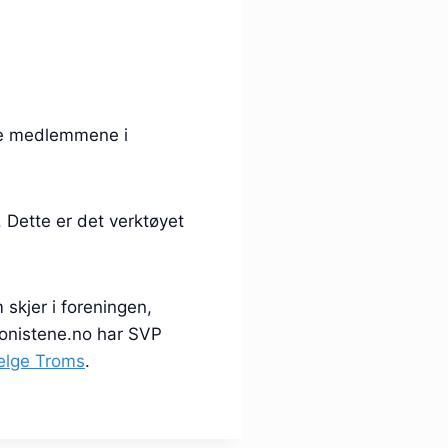
ere medlemmene i
 Dette er det verktøyet
skjer i foreningen,
jonistene.no har SVP
elge Troms
.