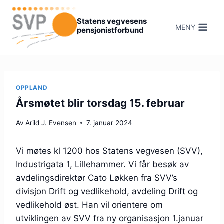
Hopp
til
Statens vegvesens
MENY
pensjonistforbund
innhold
OPPLAND
Årsmøtet blir torsdag 15. februar
Av
Arild J. Evensen
7. januar 2024
Vi møtes kl 1200 hos Statens vegvesen (SVV),
Industrigata 1, Lillehammer. Vi får besøk av
avdelingsdirektør Cato Løkken fra SVV’s
divisjon Drift og vedlikehold, avdeling Drift og
vedlikehold øst. Han vil orientere om
utviklingen av SVV fra ny organisasjon 1.januar