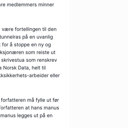
våre medlemmers minner
være fortellingen til den
unnelras på en uvanlig
t for å stoppe en ny og
nksjonæren som reiste ut
å skrivestua som renskrev
 Norsk Data, helt til
kksikkerhets-arbeider eller
rfatteren må fylle ut før
 forfatteren at hans manus
n manus legges ut på en