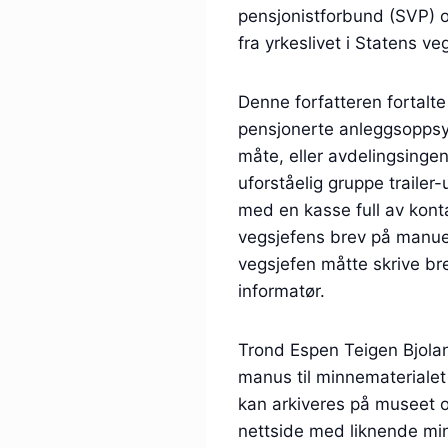
pensjonistforbund (SVP)
fra yrkeslivet i Statens v
Denne forfatteren fortalt
pensjonerte anleggsoppsy
måte, eller avdelingsingen
uforståelig gruppe traile
med en kasse full av kont
vegsjefens brev på manuell
vegsjefen måtte skrive bre
informatør.
Trond Espen Teigen Bjolan
manus til minnematerialet
kan arkiveres på museet o
nettside med liknende min