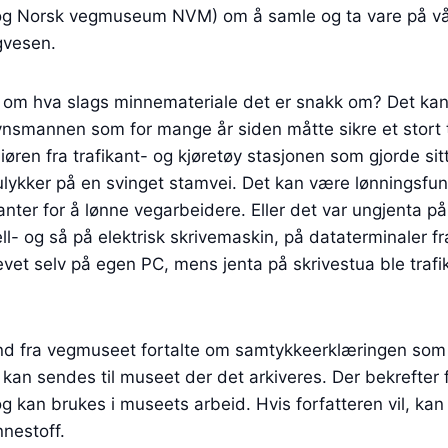
 og Norsk vegmuseum NVM) om å samle og ta vare på 
egvesen.
e om hva slags minnemateriale det er snakk om? Det kan 
nsmannen som for mange år siden måtte sikre et stort t
iøren fra trafikant- og kjøretøy stasjonen som gjorde sit
r-ulykker på en svinget stamvei. Det kan være lønningsfu
anter for å lønne vegarbeidere. Eller det var ungjenta p
- og så på elektrisk skrivemaskin, på dataterminaler fra
vet selv på egen PC, mens jenta på skrivestua ble trafi
d fra vegmuseet fortalte om samtykkeerklæringen som fo
 kan sendes til museet der det arkiveres. Der bekrefter
g kan brukes i museets arbeid. Hvis forfatteren vil, ka
nestoff.