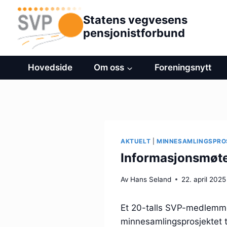
Hopp
Statens vegvesens
til
pensjonistforbund
innhold
Hovedside
Om oss
Foreningsnytt
AKTUELT
|
MINNESAMLINGSPRO
Informasjonsmøte
Av
Hans Seland
22. april 2025
Et 20-talls SVP-medlemme
minnesamlingsprosjektet t