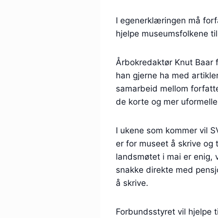
I egenerklæringen må forfa
hjelpe museumsfolkene til å
Årbokredaktør Knut Baar f
han gjerne ha med artikler
samarbeid mellom forfatte
de korte og mer uformelle 
I ukene som kommer vil SVP
er for museet å skrive og 
landsmøtet i mai er enig,
snakke direkte med pensjo
å skrive.
Forbundsstyret vil hjelp