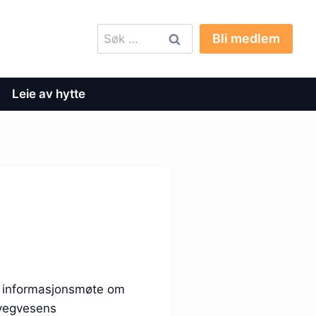
Søk
Bli medlem
etter:
Leie av hytte
l informasjonsmøte om
 vegvesens