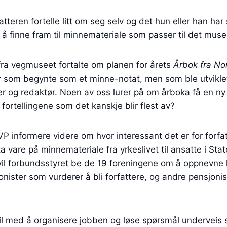
tteren fortelle litt om seg selv og det hun eller han har
 finne fram til minnemateriale som passer til det museet 
ra vegmuseet fortalte om planen for årets
Årbok fra N
 som begynte som et minne-notat, men som ble utviklet t
r og redaktør. Noen av oss lurer på om årboka få en ny a
fortellingene som det kanskje blir flest av?
 informere videre om hvor interessant det er for forfat
ta vare på minnemateriale fra yrkeslivet til ansatte i St
 vil forbundsstyret be de 19 foreningene om å oppnevn
nister som vurderer å bli forfattere, og andre pensjonis
e til med å organisere jobben og løse spørsmål underve