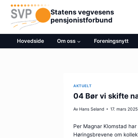
Hopp
Statens vegvesens
til
pensjonistforbund
innhold
Hovedside
Om oss
Foreningsnytt
AKTUELT
04 Bør vi skifte n
Av
Hans Seland
17. mars 2025
Per Magnar Klomstad har 
Høringsbrevene om kollekt