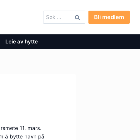
Søk
Bli medlem
etter:
Leie av hytte
rsmøte 11. mars.
om å bytte navn på