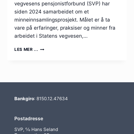
vegvesens pensjonistforbund (SVP) har
siden 2024 samarbeidet om et
minneinnsamlingsprosjekt. Målet er å ta
vare på erfaringer, praksiser og minner fra
arbeidet i Statens vegvesen,…
MINNEINNSAMLING:
LES MER ...
HISTORIER
FRA
STATENS
VEGVESEN
Bankgiro
: 8150.12.47634
Postadresse
SVP, ℅ Hans Seland