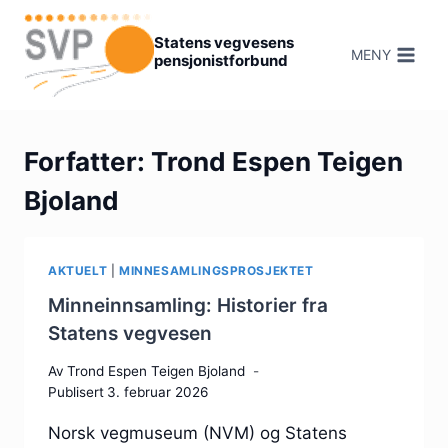
Hopp
til
Statens vegvesens
MENY
pensjonistforbund
innhold
Forfatter: Trond Espen Teigen
Bjoland
AKTUELT
|
MINNESAMLINGSPROSJEKTET
Minneinnsamling: Historier fra
Statens vegvesen
Av
Trond Espen Teigen Bjoland
Publisert
3. februar 2026
Norsk vegmuseum (NVM) og Statens