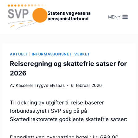
Hopp
til
Statens vegvesens
MENY
pensjonistforbund
innhold
AKTUELT
|
INFORMASJONSNETTVERKET
Reiseregning og skattefrie satser for
2026
Av
Kasserer Trygve Elvsaas
6. februar 2026
Til dekning av utgifter til reise baserer
forbundsstyret i SVP seg på på
Skattedirektoratets godkjente skattefrie satser:
Døgndiett ved overnatting hotell: kr. 693,00