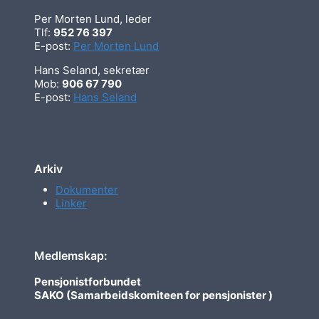
Per Morten Lund, leder
Tlf:
952 76 397
E-post:
Per Morten Lund
Hans Seland, sekretær
Mob:
906 67 790
E-post:
Hans Seland
Arkiv
Dokumenter
Linker
Medlemskap:
Pensjonistforbundet
SAKO (Samarbeidskomiteen for pensjonister )