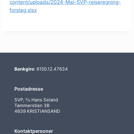
content/uploads/2024-Mal-SVP-reiseregning-
forslag.xlsx
Bankgiro
: 8150.12.47634
Postadresse
SVP, ℅ Hans Seland
Tømmerstien 3B
4639 KRISTIANSAND
Kontaktpersoner