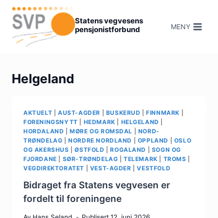
Hopp
til
Statens vegvesens
MENY
pensjonistforbund
innhold
Helgeland
AKTUELT
|
AUST-AGDER
|
BUSKERUD
|
FINNMARK
|
FORENINGSNYTT
|
HEDMARK
|
HELGELAND
|
HORDALAND
|
MØRE OG ROMSDAL
|
NORD-
TRØNDELAG
|
NORDRE NORDLAND
|
OPPLAND
|
OSLO
OG AKERSHUS
|
ØSTFOLD
|
ROGALAND
|
SOGN OG
FJORDANE
|
SØR-TRØNDELAG
|
TELEMARK
|
TROMS
|
VEGDIREKTORATET
|
VEST-AGDER
|
VESTFOLD
Bidraget fra Statens vegvesen er
fordelt til foreningene
Av
Hans Seland
Publisert
12. juni 2026