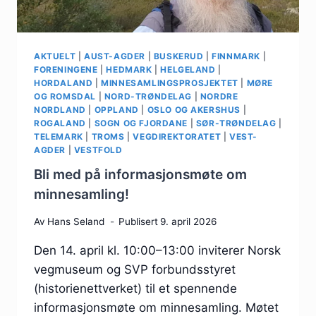
AKTUELT
|
AUST-AGDER
|
BUSKERUD
|
FINNMARK
|
FORENINGENE
|
HEDMARK
|
HELGELAND
|
HORDALAND
|
MINNESAMLINGSPROSJEKTET
|
MØRE
OG ROMSDAL
|
NORD-TRØNDELAG
|
NORDRE
NORDLAND
|
OPPLAND
|
OSLO OG AKERSHUS
|
ROGALAND
|
SOGN OG FJORDANE
|
SØR-TRØNDELAG
|
TELEMARK
|
TROMS
|
VEGDIREKTORATET
|
VEST-
AGDER
|
VESTFOLD
Bli med på informasjonsmøte om
minnesamling!
Av
Hans Seland
Publisert
9. april 2026
Den 14. april kl. 10:00–13:00 inviterer Norsk
vegmuseum og SVP forbundsstyret
(historienettverket) til et spennende
informasjonsmøte om minnesamling. Møtet