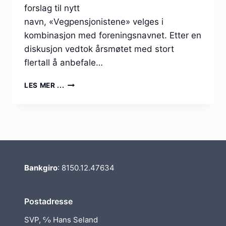
forslag til nytt
navn, «Vegpensjonistene» velges i
kombinasjon med foreningsnavnet. Etter en
diskusjon vedtok årsmøtet med stort
flertall å anbefale…
18-
LES MER ...
1
BØR
VI
SKIFTE
NAVN
OG
BLI
Bankgiro
: 8150.12.47634
MEDLEM
I
PF?
Postadresse
SVP, ℅ Hans Seland