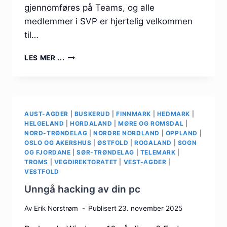
gjennomføres på Teams, og alle
medlemmer i SVP er hjertelig velkommen
til…
BLI
LES MER ...
MED
PÅ
INFORMASJONSMØTE
OM
MINNESAMLING!
AUST-AGDER
|
BUSKERUD
|
FINNMARK
|
HEDMARK
|
HELGELAND
|
HORDALAND
|
MØRE OG ROMSDAL
|
NORD-TRØNDELAG
|
NORDRE NORDLAND
|
OPPLAND
|
OSLO OG AKERSHUS
|
ØSTFOLD
|
ROGALAND
|
SOGN
OG FJORDANE
|
SØR-TRØNDELAG
|
TELEMARK
|
TROMS
|
VEGDIREKTORATET
|
VEST-AGDER
|
VESTFOLD
Unngå hacking av din pc
Av
Erik Norstrøm
Publisert
23. november 2025