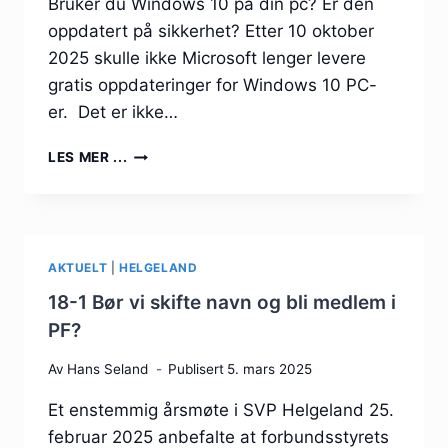
Bruker du Windows 10 på din pc? Er den
oppdatert på sikkerhet? Etter 10 oktober
2025 skulle ikke Microsoft lenger levere
gratis oppdateringer for Windows 10 PC-
er. Det er ikke…
UNNGÅ
LES MER ...
HACKING
AV
DIN
PC
AKTUELT
|
HELGELAND
18-1 Bør vi skifte navn og bli medlem i
PF?
Av
Hans Seland
Publisert
5. mars 2025
Et enstemmig årsmøte i SVP Helgeland 25.
februar 2025 anbefalte at forbundsstyrets