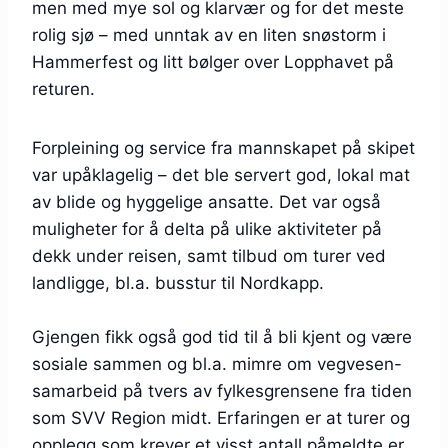
men med mye sol og klarvær og for det meste
rolig sjø – med unntak av en liten snøstorm i
Hammerfest og litt bølger over Lopphavet på
returen.
Forpleining og service fra mannskapet på skipet
var upåklagelig – det ble servert god, lokal mat
av blide og hyggelige ansatte. Det var også
muligheter for å delta på ulike aktiviteter på
dekk under reisen, samt tilbud om turer ved
landligge, bl.a. busstur til Nordkapp.
Gjengen fikk også god tid til å bli kjent og være
sosiale sammen og bl.a. mimre om vegvesen-
samarbeid på tvers av fylkesgrensene fra tiden
som SVV Region midt. Erfaringen er at turer og
opplegg som krever et visst antall påmeldte er