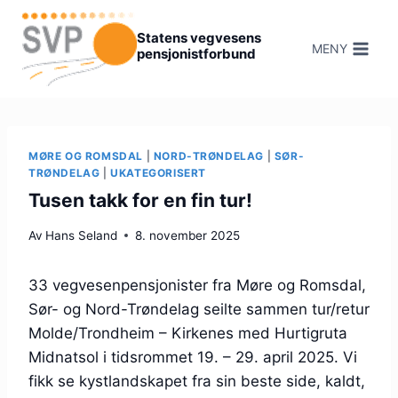
Hopp
til
Statens vegvesens
MENY
pensjonistforbund
innhold
MØRE OG ROMSDAL
|
NORD-TRØNDELAG
|
SØR-
TRØNDELAG
|
UKATEGORISERT
Tusen takk for en fin tur!
Av
Hans Seland
8. november 2025
33 vegvesenpensjonister fra Møre og Romsdal,
Sør- og Nord-Trøndelag seilte sammen tur/retur
Molde/Trondheim – Kirkenes med Hurtigruta
Midnatsol i tidsrommet 19. – 29. april 2025. Vi
fikk se kystlandskapet fra sin beste side, kaldt,