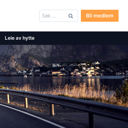
Søk
Bli medlem
etter:
Leie av hytte