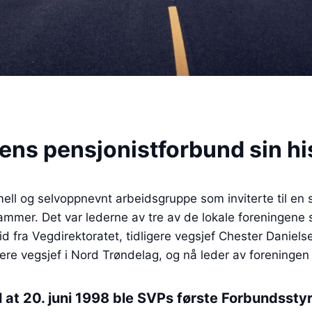
ns pensjonistforbund sin hi
mell og selvoppnevnt arbeidsgruppe som inviterte til en
mmer. Det var lederne av tre av de lokale foreningene s
id fra Vegdirektoratet, tidligere vegsjef Chester Daniels
gere vegsjef i Nord Trøndelag, og nå leder av foreninge
l at 20. juni 1998 ble SVPs første Forbundssty