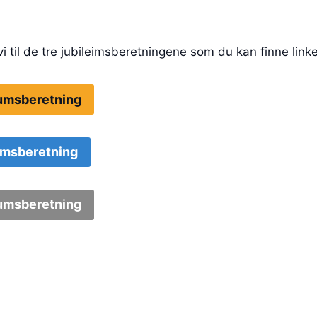
i til de tre jubileimsberetningene som du kan finne linker
eumsberetning
umsberetning
eumsberetning