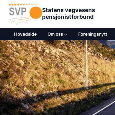
Hopp
Statens vegvesens
til
pensjonistforbund
innhold
Hovedside
Om oss
Foreningsnytt