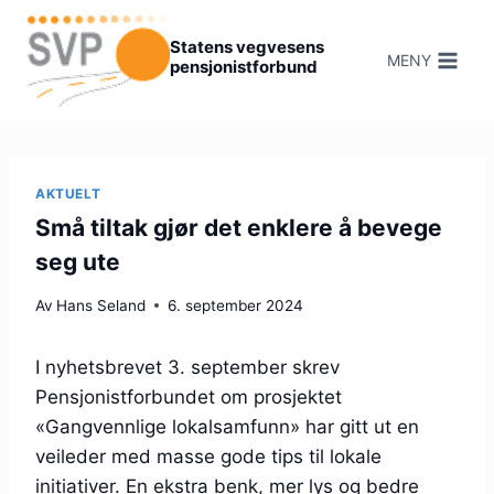
Hopp
til
Statens vegvesens
MENY
pensjonistforbund
innhold
AKTUELT
Små tiltak gjør det enklere å bevege
seg ute
Av
Hans Seland
6. september 2024
I nyhetsbrevet 3. september skrev
Pensjonistforbundet om prosjektet
«Gangvennlige lokalsamfunn» har gitt ut en
veileder med masse gode tips til lokale
initiativer. En ekstra benk, mer lys og bedre