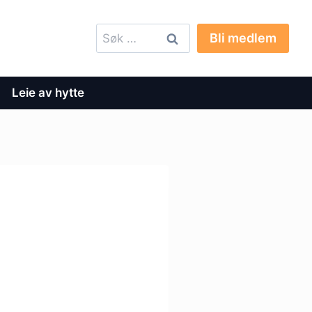
Søk
Bli medlem
etter:
Leie av hytte