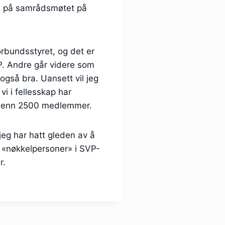
de på samrådsmøtet på
rbundsstyret, og det er
VP. Andre går videre som
også bra. Uansett vil jeg
i i fellesskap har
ere enn 2500 medlemmer.
jeg har hatt gleden av å
t «nøkkelpersoner» i SVP-
r.