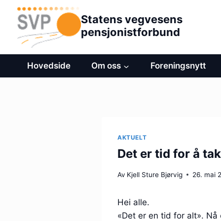
Hopp
Statens vegvesens
til
pensjonistforbund
innhold
Hovedside
Om oss
Foreningsnytt
AKTUELT
Det er tid for å ta
Av
Kjell Sture Bjørvig
26. mai 
Hei alle.
«Det er en tid for alt». Nå 