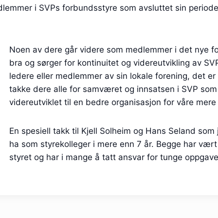
edlemmer i SVPs forbundsstyre som avsluttet sin perio
Noen av dere går videre som medlemmer i det nye fo
bra og sørger for kontinuitet og videreutvikling av S
ledere eller medlemmer av sin lokale forening, det er 
takke dere alle for samværet og innsatsen i SVP som v
videreutviklet til en bedre organisasjon for våre m
En spesiell takk til Kjell Solheim og Hans Seland som 
ha som styrekolleger i mere enn 7 år. Begge har vær
styret og har i mange å tatt ansvar for tunge oppgave