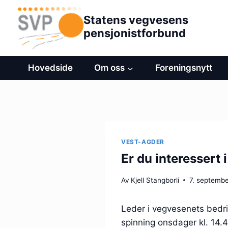
Hopp
Statens vegvesens
til
pensjonistforbund
innhold
Hovedside
Om oss
Foreningsnytt
VEST-AGDER
Er du interessert 
Av
Kjell Stangborli
7. septemb
Leder i vegvesenets bedrif
spinning onsdager kl. 14.4