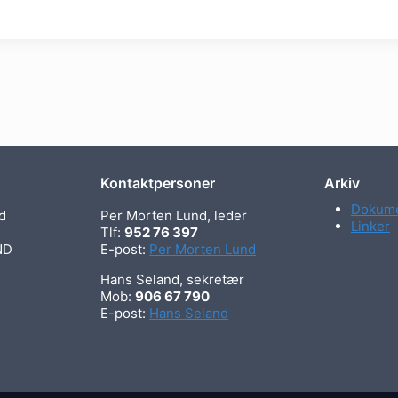
Kontaktpersoner
Arkiv
Dokume
d
Per Morten Lund, leder
Linker
Tlf:
952 76 397
ND
E-post:
Per Morten Lund
Hans Seland, sekretær
Mob:
906 67 790
E-post:
Hans Seland