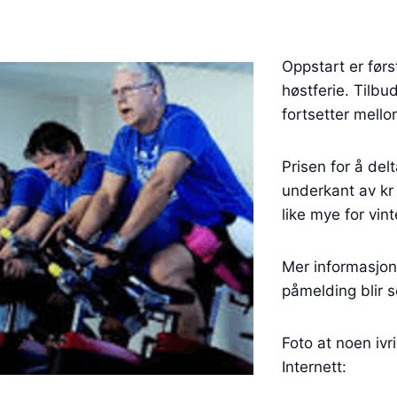
Oppstart er før
høstferie. Tilbud
fortsetter mell
Prisen for å delta
underkant av kr
like mye for vi
Mer informasjon 
påmelding blir s
Foto at noen ivri
Internett: