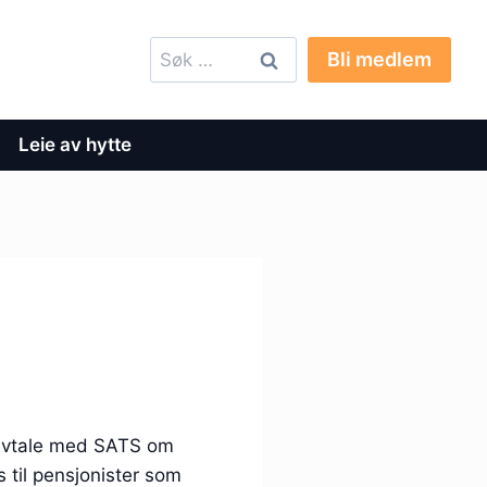
Søk
Bli medlem
etter:
Leie av hytte
r avtale med SATS om
s til pensjonister som