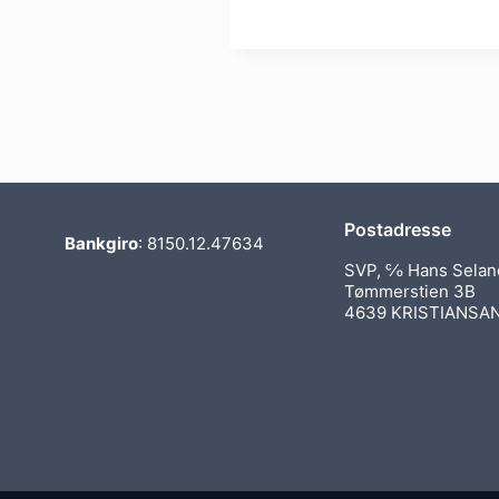
Postadresse
Bankgiro
: 8150.12.47634
SVP, ℅ Hans Selan
Tømmerstien 3B
4639 KRISTIANSA