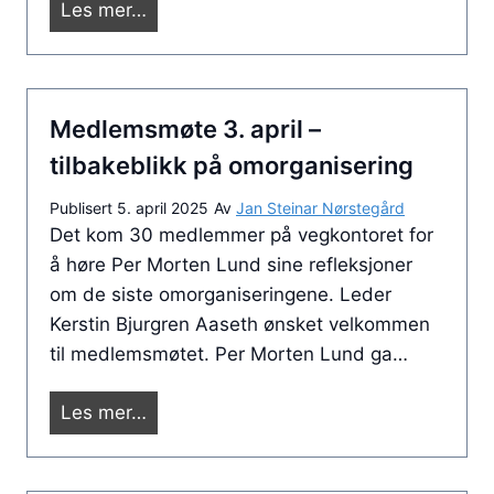
G
Les mer…
n
r
g
i
e
l
b
Medlemsmøte 3. april –
l
u
a
tilbakeblikk på omorganisering
4
r
.
Publisert
5. april 2025
Av
Jan Steinar Nørstegård
r
s
Det kom 30 medlemmer på vegkontoret for
a
e
å høre Per Morten Lund sine refleksjoner
n
p
om de siste omorganiseringene. Leder
g
t
Kerstin Bjurgren Aaseth ønsket velkommen
e
e
til medlemsmøtet. Per Morten Lund ga…
m
m
e
b
M
Les mer…
n
e
e
t
r
d
p