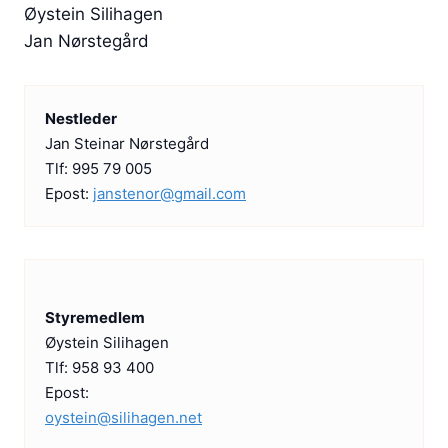
Øystein Silihagen
l
Jan Nørstegård
d
r
e
Nestleder
f
Jan Steinar Nørstegård
o
Tlf: 995 79 005
t
Epost:
janstenor@gmail.com
g
j
e
n
g
Styremedlem
e
Øystein Silihagen
Tlf: 958 93 400
r
Epost:
e
oystein@silihagen.net
(