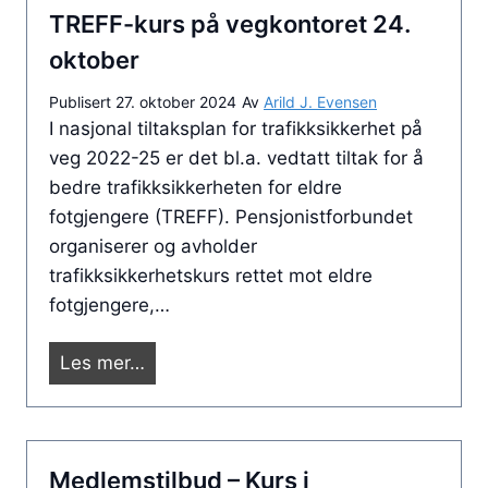
n
O
TREFF-kurs på vegkontoret 24.
b
g
p
o
oktober
s
p
r
s
l
Publisert
27. oktober 2024
Av
Arild J. Evensen
d
a
I nasjonal tiltaksplan for trafikksikkerhet på
a
e
k
veg 2022-25 er det bl.a. vedtatt tiltak for å
n
n
e
bedre trafikksikkerheten for eldre
d
e
r
fotgjengere (TREFF). Pensjonistforbundet
s
organiserer og avholder
t
trafikksikkerhetskurs rettet mot eldre
å
fotgjengere,…
r
f
T
Les mer…
o
R
r
E
d
F
ø
Medlemstilbud – Kurs i
F