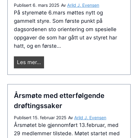
9
v
i
Publisert
6. mars 2025
Av
Arild J. Evensen
.
i
På styremøte 6.mars møttes nytt og
l
j
s
gammelt styre. Som første punkt på
b
u
k
dagsordenen sto orientering om spesielle
a
n
i
oppgaver de som har gått ut av styret har
k
i
f
hatt, og en første…
e
2
t
b
0
e
N
Les mer…
l
2
n
y
i
5
a
t
k
v
t
k
n
Årsmøte med etterfølgende
s
p
o
t
drøftingssaker
å
g
y
o
b
Publisert
15. februar 2025
Av
Arild J. Evensen
r
m
Årsmøtet ble gjennomført 13.februar, med
l
e
o
29 medlemmer tilstede. Møtet startet med
i
g