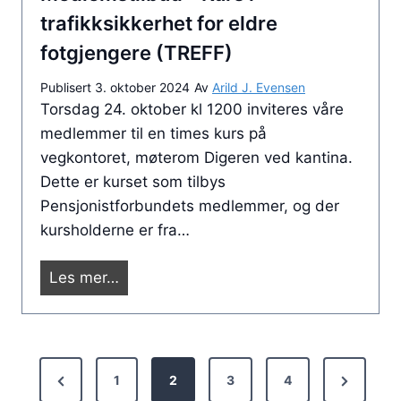
r
-
trafikksikkerhet for eldre
e
k
fotgjengere (TREFF)
n
u
Publisert
3. oktober 2024
Av
Arild J. Evensen
r
Torsdag 24. oktober kl 1200 inviteres våre
s
medlemmer til en times kurs på
p
vegkontoret, møterom Digeren ved kantina.
å
Dette er kurset som tilbys
v
Pensjonistforbundets medlemmer, og der
e
kursholderne er fra…
g
k
M
Les mer…
o
e
n
d
t
l
o
S
e
r
P
N
1
2
3
4
i
m