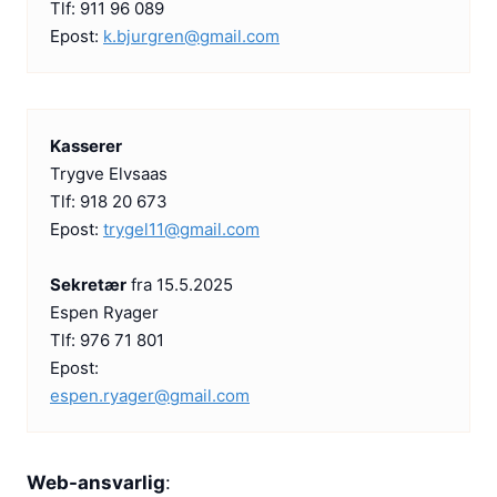
f
Tlf: 911 96 089
Epost:
k.bjurgren@gmail.com
i
k
k
s
Kasserer
i
Trygve Elvsaas
k
Tlf: 918 20 673
k
Epost:
trygel11@gmail.com
e
r
Sekretær
fra 15.5.2025
h
Espen Ryager
e
Tlf: 976 71 801
t
Epost:
espen.ryager@gmail.com
f
o
r
Web-ansvarlig
:
e