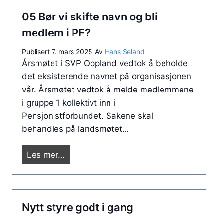
2
l
å
05 Bør vi skifte navn og bli
0
e
N
2
m
medlem i PF?
o
5
s
r
Publisert
7. mars 2025
Av
Hans Seland
m
s
Årsmøtet i SVP Oppland vedtok å beholde
ø
k
det eksisterende navnet på organisasjonen
t
v
vår. Årsmøtet vedtok å melde medlemmene
e
e
i gruppe 1 kollektivt inn i
3
g
Pensjonistforbundet. Sakene skal
.
m
behandles på landsmøtet…
a
u
p
s
0
Les mer…
r
e
5
i
u
B
l
m
ø
–
Nytt styre godt i gang
1
r
t