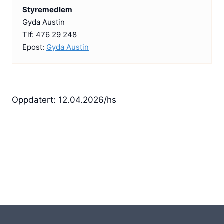
T
Styremedlem
R
Gyda Austin
E
Tlf: 476 29 248
F
Epost:
Gyda Austin
F
)
Oppdatert: 12.04.2026/hs