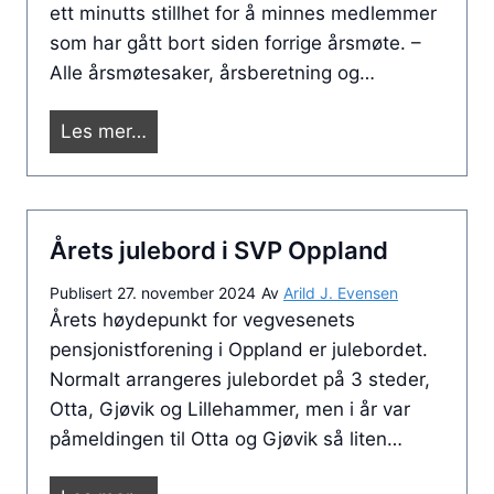
r
ett minutts stillhet for å minnes medlemmer
m
o
g
som har gått bort siden forrige årsmøte. –
e
d
a
Alle årsmøtesaker, årsberetning og…
d
t
n
l
i
i
Å
Les mer…
e
g
s
r
m
a
e
s
i
n
r
m
P
g
i
Årets julebord i SVP Oppland
ø
F
n
t
?
Publisert
27. november 2024
Av
Arild J. Evensen
g
e
Årets høydepunkt for vegvesenets
m
pensjonistforening i Oppland er julebordet.
e
Normalt arrangeres julebordet på 3 steder,
d
Otta, Gjøvik og Lillehammer, men i år var
e
påmeldingen til Otta og Gjøvik så liten…
t
t