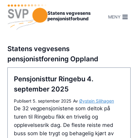
Hopp
til
Statens vegvesens
MENY
pensjonistforbund
innhold
Statens vegvesens
pensjonistforening Oppland
Pensjonisttur Ringebu 4.
september 2025
Publisert
5. september 2025
Av
Øystein Silihagen
De 32 vegpensjonistene som deltok på
turen til Ringebu fikk en trivelig og
opplevelsesrik dag. De fleste reiste med
buss som ble trygt og behagelig kjørt av