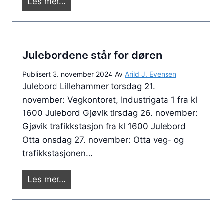
Å
Les mer…
e
r
r
e
f
t
ø
Julebordene står for døren
s
l
j
Publisert
3. november 2024
Av
Arild J. Evensen
g
u
Julebord Lillehammer torsdag 21.
e
l
november: Vegkontoret, Industrigata 1 fra kl
n
e
1600 Julebord Gjøvik tirsdag 26. november:
d
b
Gjøvik trafikkstasjon fra kl 1600 Julebord
e
o
Otta onsdag 27. november: Otta veg- og
d
r
trafikkstasjonen…
r
d
ø
i
J
Les mer…
f
S
u
t
V
l
i
P
e