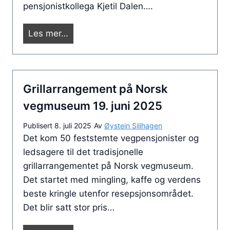
pensjonistkollega Kjetil Dalen….
P
Les mer…
e
n
s
Grillarrangement på Norsk
j
o
vegmuseum 19. juni 2025
n
Publisert
8. juli 2025
Av
Øystein Silihagen
i
Det kom 50 feststemte vegpensjonister og
s
ledsagere til det tradisjonelle
t
grillarrangementet på Norsk vegmuseum.
t
Det startet med mingling, kaffe og verdens
u
beste kringle utenfor resepsjonsområdet.
r
Det blir satt stor pris…
R
i