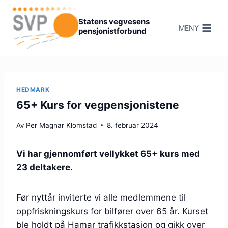
Hopp
til
Statens vegvesens
MENY
pensjonistforbund
innhold
HEDMARK
65+ Kurs for vegpensjonistene
Av
Per Magnar Klomstad
8. februar 2024
Vi har gjennomført vellykket 65+ kurs med
23 deltakere.
Før nyttår inviterte vi alle medlemmene til
oppfriskningskurs for bilfører over 65 år. Kurset
ble holdt på Hamar trafikkstasjon og gikk over