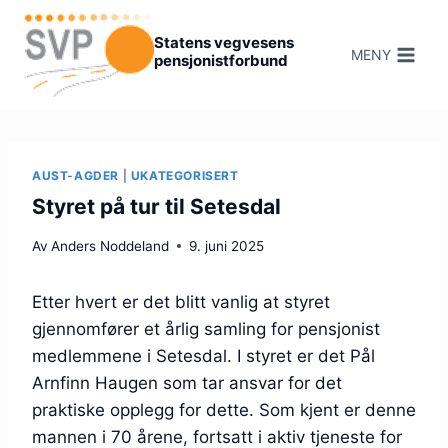
Hopp
til
Statens vegvesens
MENY
pensjonistforbund
innhold
AUST-AGDER
|
UKATEGORISERT
Styret på tur til Setesdal
Av
Anders Noddeland
9. juni 2025
Etter hvert er det blitt vanlig at styret
gjennomfører et årlig samling for pensjonist
medlemmene i Setesdal. I styret er det Pål
Arnfinn Haugen som tar ansvar for det
praktiske opplegg for dette. Som kjent er denne
mannen i 70 årene, fortsatt i aktiv tjeneste for