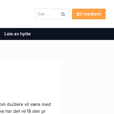
Søk
Bli medlem
etter:
Leie av hytte
n om du/dere vil være med
e har det vil få den pr