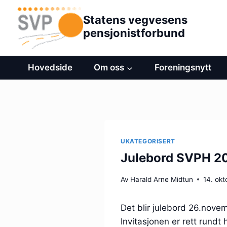
Hopp
Statens vegvesens
til
pensjonistforbund
innhold
Hovedside
Om oss
Foreningsnytt
UKATEGORISERT
Julebord SVPH 2
Av
Harald Arne Midtun
14. ok
Det blir julebord 26.nove
Invitasjonen er rett rundt