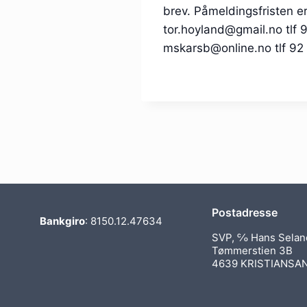
brev. Påmeldingsfristen er
tor.hoyland@gmail.no tlf 
mskarsb@online.no tlf 92
Postadresse
Bankgiro
: 8150.12.47634
SVP, ℅ Hans Selan
Tømmerstien 3B
4639 KRISTIANSA