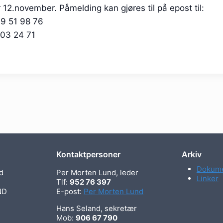
 12.november. Påmelding kan gjøres til på epost til:
99 51 98 76
 03 24 71
Kontaktpersoner
Arkiv
Dokume
d
Per Morten Lund, leder
Linker
Tlf:
952 76 397
ND
E-post:
Per Morten Lund
Hans Seland, sekretær
Mob:
906 67 790