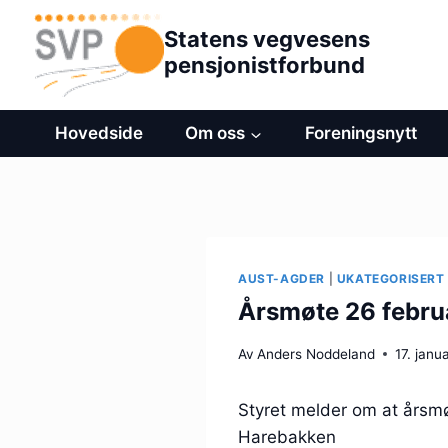
Hopp
Statens vegvesens
til
pensjonistforbund
innhold
Hovedside
Om oss
Foreningsnytt
AUST-AGDER
|
UKATEGORISERT
Årsmøte 26 febru
Av
Anders Noddeland
17. janu
Styret melder om at årsmø
Harebakken