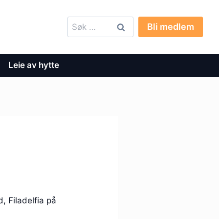
Søk
Bli medlem
etter:
Leie av hytte
, Filadelfia på