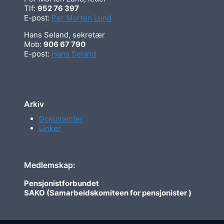
Tlf:
952 76 397
E-post:
Per Morten Lund
Hans Seland, sekretær
Mob:
906 67 790
E-post:
Hans Seland
Arkiv
Dokumenter
Linker
Medlemskap:
Pensjonistforbundet
SAKO (Samarbeidskomiteen for pensjonister )