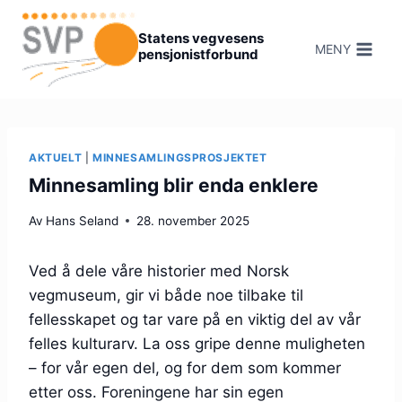
Hopp
til
Statens vegvesens
MENY
pensjonistforbund
innhold
AKTUELT
|
MINNESAMLINGSPROSJEKTET
Minnesamling blir enda enklere
Av
Hans Seland
28. november 2025
Ved å dele våre historier med Norsk
vegmuseum, gir vi både noe tilbake til
fellesskapet og tar vare på en viktig del av vår
felles kulturarv. La oss gripe denne muligheten
– for vår egen del, og for dem som kommer
etter oss. Foreningene har sin egen