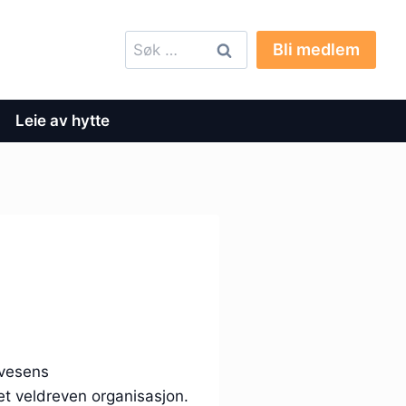
Søk
Bli medlem
etter:
Leie av hytte
gvesens
get veldreven organisasjon.