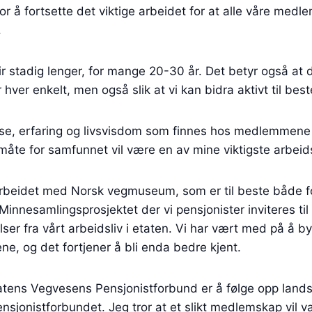
for å fortsette det viktige arbeidet for at alle våre medl
.
ir stadig lenger, for mange 20-30 år. Det betyr også at de
 hver enkelt, men også slik at vi kan bidra aktivt til be
se, erfaring og livsvisdom som finnes hos medlemmene 
 måte for samfunnet vil være en av mine viktigste arbei
arbeidet med Norsk vegmuseum, som er til beste både fo
 Minnesamlingsprosjektet der vi pensjonister inviteres til
ser fra vårt arbeidsliv i etaten. Vi har vært med på å b
e, og det fortjener å bli enda bedre kjent.
tatens Vegvesens Pensjonistforbund er å følge opp lan
nsjonistforbundet. Jeg tror at et slikt medlemskap vil væ