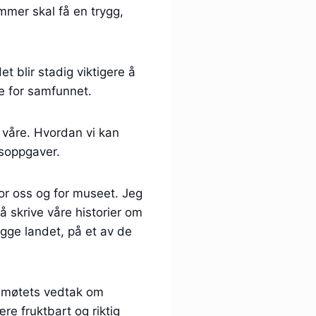
emmer skal få en trygg,
t blir stadig viktigere å
ste for samfunnet.
våre. Hvordan vi kan
dsoppgaver.
r oss og for museet. Jeg
 å skrive våre historier om
ygge landet, på et av de
dsmøtets vedtak om
re fruktbart og riktig