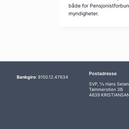
både for Pensjonistforbund
myndigheter.
Postadresse
Bankgiro
: 8150.12.47634
SVP, ℅ Hans Selan
Tømmerstien 3B
4639 KRISTIANSA