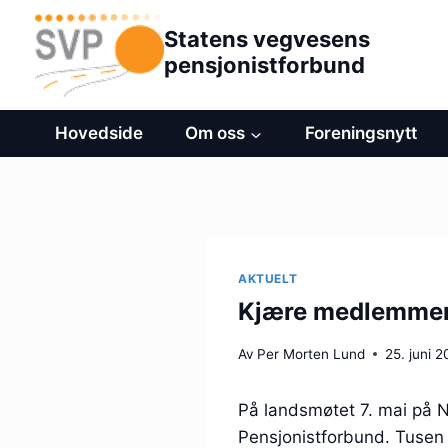
Hopp
Statens vegvesens
til
pensjonistforbund
innhold
Hovedside
Om oss
Foreningsnytt
AKTUELT
Kjære medlemmer,
Av
Per Morten Lund
25. juni 
På landsmøtet 7. mai på N
Pensjonistforbund. Tusen t