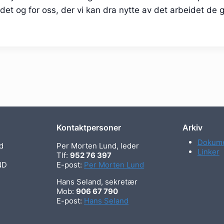
et og for oss, der vi kan dra nytte av det arbeidet de g
Kontaktpersoner
Arkiv
Dokume
d
Per Morten Lund, leder
Linker
Tlf:
952 76 397
ND
E-post:
Per Morten Lund
Hans Seland, sekretær
Mob:
906 67 790
E-post:
Hans Seland