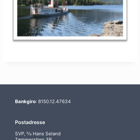
Bankgiro
: 8150.12.47634
Postadresse
SVP, ℅ Hans Seland
Tømmerstien 3B