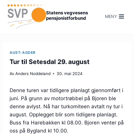
Hopp
til
Statens vegvesens
MENY
pensjonistforbund
innhold
AUST-AGDER
Tur til Setesdal 29. august
Av
Anders Noddeland
30. mai 2024
Denne turen var tidligere planlagt gjennomført i
juni. På grunn av motortrøbbel på Bjoren ble
denne avlyst. Nå har turkomiteen avtalt ny tur i
august. Opplegget blir som tidligere planlagt.
Buss fra Harebakken kl 08.00. Bjoren venter på
oss på Bygland kl 10.00.