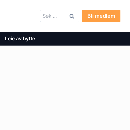
Søk
Bli medlem
etter:
Leie av hytte