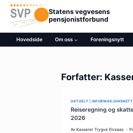
Hopp
Statens vegvesens
til
pensjonistforbund
innhold
Hovedside
Om oss
Foreningsnytt
Forfatter: Kasse
AKTUELT
|
INFORMASJONSNETT
Reiseregning og skattef
2026
Av
Kasserer Trygve Elvsaas
P