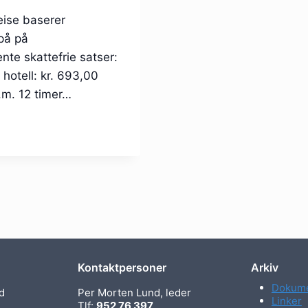
reise baserer
på på
nte skattefrie satser:
hotell: kr. 693,00
o.m. 12 timer…
Kontaktpersoner
Arkiv
Dokume
d
Per Morten Lund, leder
Linker
Tlf:
952 76 397