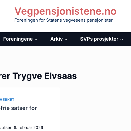
Vegpensjonistene.no
Foreningen for Statens vegvesens pensjonister
Foreningene
Arkiv
SVPs prosjekter
rer Trygve Elvsaas
VERKET
rie satser for
ublisert
6. februar 2026