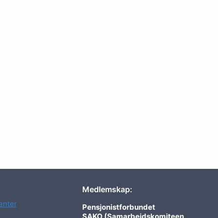
Medlemskap:
nter
Pensjonistforbundet
SAKO (Samarbeidskomiteen