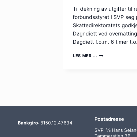
Til dekning av utgifter til 
forbundsstyret i SVP seg 
Skattedirektoratets godkje
Døgndiett ved overnatting 
Dagdiett f.o.m. 6 timer t.
REISEREGNING
LES MER ...
OG
SKATTEFRIE
SATSER
FOR
2026
Postadresse
Bankgiro
: 8150.12.47634
SVP, ℅ Hans Selan
Tømmerstien 3B